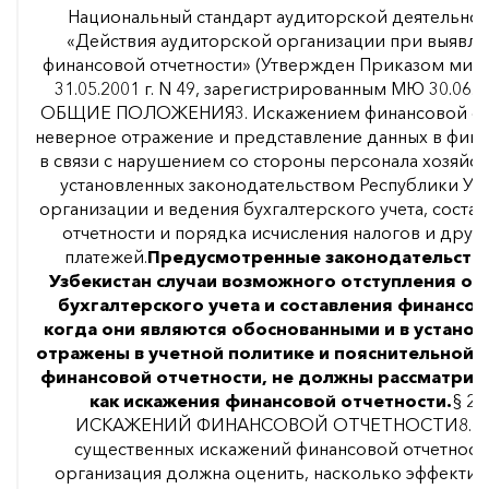
Национальный стандарт аудиторской деятельнос
«Действия аудиторской организации при выявл
финансовой отчетности» (Утвержден Приказом мини
31.05.2001 г. N 49, зарегистрированным МЮ 30.06.200
ОБЩИЕ ПОЛОЖЕНИЯ3. Искажением финансовой отче
неверное отражение и представление данных в фина
в связи с нарушением со стороны персонала хозяйс
установленных законодательством Республики Уз
организации и ведения бухгалтерского учета, соста
отчетности и порядка исчисления налогов и друг
платежей.
Предусмотренные законодательство
Узбекистан случаи возможного отступления от
бухгалтерского учета и составления финансов
когда они являются обоснованными и в устано
отражены в учетной политике и пояснительной з
финансовой отчетности, не должны рассматрив
как искажения финансовой отчетности.
§ 2
ИСКАЖЕНИЙ ФИНАНСОВОЙ ОТЧЕТНОСТИ8. Пр
существенных искажений финансовой отчетност
организация должна оценить, насколько эффекти