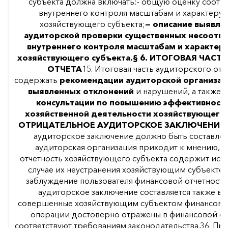
субъекта должна включать:- общую оценку соотв
внутреннего контроля масштабам и характеру 
хозяйствующего субъекта;
— описание выявле
аудиторской проверки существенных несоотве
внутреннего контроля масштабам и характер
хозяйствующего субъекта.
§ 6. ИТОГОВАЯ ЧАСТ
ОТЧЕТА
15. Итоговая часть аудиторского от
содержать
рекомендации аудиторской организац
выявленных отклонений
и нарушений, а также
консультации по повышению эффективности
хозяйственной деятельности хозяйствующего 
ОТРИЦАТЕЛЬНОЕ АУДИТОРСКОЕ ЗАКЛЮЧЕНИЕ
аудиторское заключение должно быть составлено
аудиторская организация приходит к мнению, ч
отчетность хозяйствующего субъекта содержит иск
случае их неустранения хозяйствующим субъектом
заблуждение пользователя финансовой отчетност
аудиторское заключение составляется также в с
совершенные хозяйствующим субъектом финансовые
операции достоверно отражены в финансовой отч
соответствуют требованиям законодательства.36. Пр