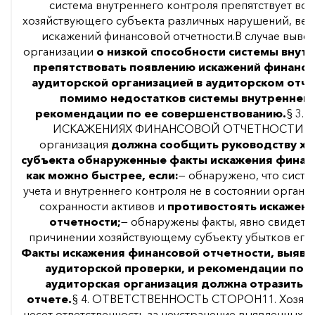
система внутреннего контроля препятствует во
хозяйствующего субъекта различных нарушений, ве
искажений финансовой отчетности.В случае выво
организации
о низкой способности системы внут
препятствовать появлению искажений финансо
аудиторской организацией в аудиторском отче
помимо недостатков системы внутреннего
рекомендации по ее совершенствованию.
§ 3.
ИСКАЖЕНИЯХ ФИНАНСОВОЙ ОТЧЕТНОСТИ9. А
организация
должна сообщить руководству х
субъекта обнаруженные факты искажения финан
как можно быстрее, если:
— обнаружено, что систе
учета и внутреннего контроля не в состоянии органи
сохранности активов и
противостоять искажен
отчетности;
— обнаружены факты, явно свидет
причинении хозяйствующему субъекту убытков его
Факты искажения финансовой отчетности, выявл
аудиторской проверки, и рекомендации по и
аудиторская организация должна отразить в
отчете.
§ 4. ОТВЕТСТВЕННОСТЬ СТОРОН11. Хозяйс
несет ответственность за неустранение выявленных 