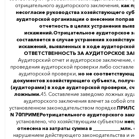
отрицательного аудиторского заключения,
как пр
несогласие руководства хозяйствующего субъ
аудиторской организации о внесении поправо
отчетность в целях устранения выяв
искажений.
Отрицательное аудиторское за
составляется в случае устранения хозяйству
искажений, выявленных в ходе аудиторской 
ОТВЕТСТВЕННОСТЬ ЗА АУДИТОРСКОЕ ЗА
Аудиторский отчет и аудиторское заключение, со
проведения аудиторской проверки либо составленн
аудиторской проверки,
но не соответствующи
документов хозяйствующего субъекта, получе
(аудиторами) в ходе аудиторской проверки, сч
ложными.
45. Составление заведомо ложных аудит
аудиторского заключения влечет за собой отве
установленном законодательством порядке.
ПРИЛОЖ
N 70
ПРИМЕР
отрицательного аудиторского закл
установлено, что хозяйствующим субъектом
непр
отнесена на затраты сумма в ___________млн. су
нарушением действующего законодательства и иск