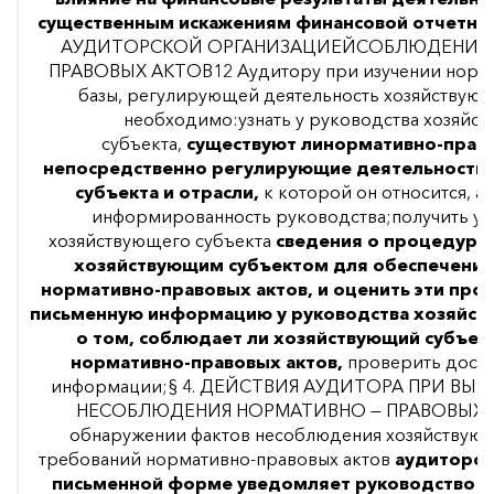
существенным искажениям финансовой отчетнос
АУДИТОРСКОЙ ОРГАНИЗАЦИЕЙСОБЛЮДЕНИЯ 
ПРАВОВЫХ АКТОВ12 Аудитору при изучении норм
базы, регулирующей деятельность хозяйствующ
необходимо:узнать у руководства хозяйс
субъекта,
существуют ли
нормативно-право
непосредственно регулирующие деятельность
субъекта и отрасли,
к которой он относится, а
информированность руководства;получить у 
хозяйствующего субъекта
сведения о процедура
хозяйствующим субъектом для обеспечени
нормативно-правовых актов, и оценить эти пр
письменную информацию у руководства хозяйст
о том, соблюдает ли хозяйствующий субъек
нормативно-правовых актов,
проверить досто
информации;§ 4. ДЕЙСТВИЯ АУДИТОРА ПРИ ВЫ
НЕСОБЛЮДЕНИЯ НОРМАТИВНО — ПРАВОВЫХ А
обнаружении фактов несоблюдения хозяйствую
требований нормативно-правовых актов
аудиторск
письменной форме уведомляет руководство 