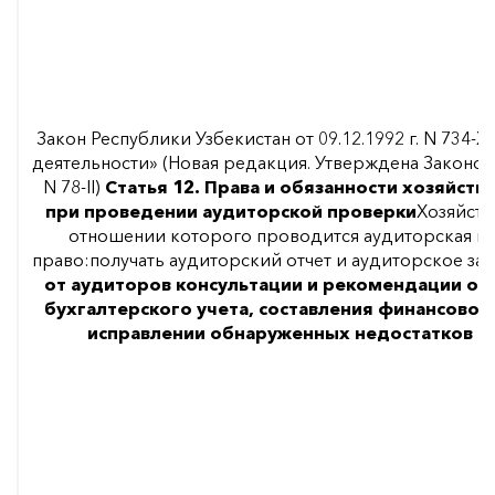
Закон Республики Узбекистан от 09.12.1992 г. N 734-X
деятельности» (Новая редакция. Утверждена Законом Р
N 78-II)
Статья 12. Права и обязанности хозяйст
при проведении аудиторской проверки
Хозяйств
отношении которого проводится аудиторская пр
право:получать аудиторский отчет и аудиторское за
от аудиторов консультации и рекомендации о 
бухгалтерского учета, составления финансовой
исправлении обнаруженных недостатков и