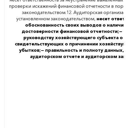
проверки искажений финансовой отчетности в поряд
законодательством.12. Аудиторская организаци
установленном законодательством,
несет ответс
обоснованность своих выводов о наличии
достоверности финансовой отчетности;
— н
руководству хозяйствующего субъекта о ф
свидетельствующих о причинении хозяйствую
убытков;
— правильность и полноту данных, 
аудиторском отчете и аудиторском зак