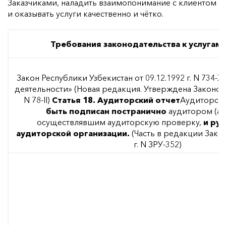
Заказчиками, наладить взаимопонимание с клиентом
и оказывать услуги качественно и чётко.
Требования законодательства к услугам
Закон Республики Узбекистан от 09.12.1992 г. N 734-X
деятельности» (Новая редакция. Утверждена Законом Р
N 78-II)
Статья 18. Аудиторский отчет
Аудиторски
быть подписан постранично
аудитором (ау
осуществлявшим аудиторскую проверку,
и ру
аудиторской организации.
(Часть в редакции Закон
г. N ЗРУ-352)