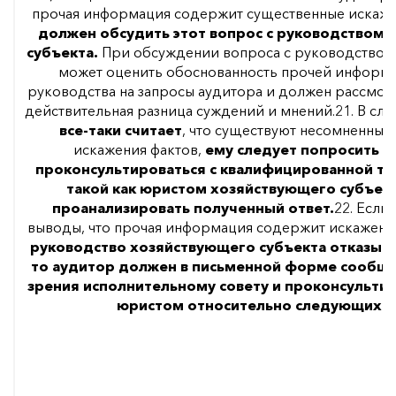
прочая информация содержит существенные искаже
должен обсудить этот вопрос с руководством
субъекта.
При обсуждении вопроса с руководством 
может оценить обоснованность прочей информа
руководства на запросы аудитора и должен рассмот
действительная разница суждений и мнений.21. В слу
все-таки считает
, что существуют несомненные
искажения фактов,
ему следует попросить р
проконсультироваться с квалифицированной тр
такой как юристом хозяйствующего субъект
проанализировать полученный ответ.
22. Если
выводы, что прочая информация содержит искажени
руководство хозяйствующего субъекта отказыва
то аудитор должен в письменной форме сообщи
зрения исполнительному совету и проконсультир
юристом относительно следующих ш