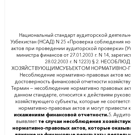
Национальный стандарт аудиторской деятельнос
Узбекистан (НСАД) N 25 «Проверка соблюдения но
актов при проведении аудиторской проверки» (Ут
министра финансов от 27.01.2003 г. N 14, зареги
28.02.2003 г. N 1223) § 2. НЕСОБЛЮД
ХОЗЯЙСТВУЮЩИМСУБЪЕКТОМ НОРМАТИВНО-ПРА
Несоблюдение нормативно-правовых актов може
достоверность финансовой отчетности хозяйствующ
Термин — несоблюдение нормативно правовых актов
данном стандарте, относится к действиям руковод
хозяйствующего субъекты, которые не соответств
нормативно-правовых актов и могут привести к
искажениям финансовой отчетности.
5. Аудитор
выявляет
те случаи несоблюдения хозяйствую
нормативно-правовых актов, которые оказыва
влияние на финансовые результаты деятельнос