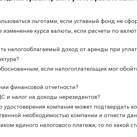
льзоваться льготами, если уставный фонд не сф
е изменение курса валюты, если расчеты по валю
ь налогооблагаемый доход от аренды при уплат
актура?
обоснованным, если налогоплательщик мог обойт
нии финансовой отчетности?
НДС и налог на доходы нерезидентов?
о удостоверения компания может подтвердить к
твенной необходимостью компании и отнести дан
иком единого налогового платежа, то по какой с