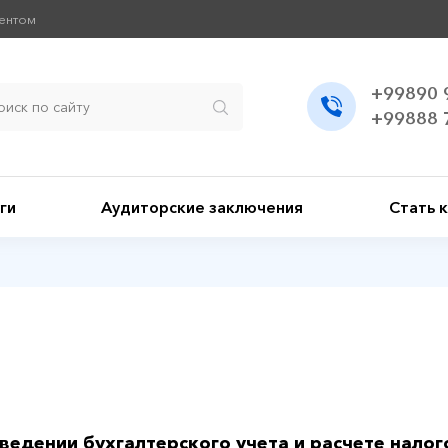
иентом
+99890 
+99888 
ги
Аудиторские заключения
Стать 
едении бухгалтерского учета и расчете налого