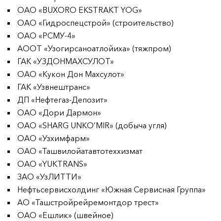
ОАО «BUXORO EKSTRAKT YOG»
ОАО «Гидроспецстрой» (строительство)
ОАО «РСМУ-4»
АООТ «Узогирсаноатлойиха» (тяжпром)
ГАК «УЗДОНМАХСУЛОТ»
ОАО «Кукон Дон Махсулот»
ГАК «Узвнештранс»
ДП «Нефтегаз-Депозит»
ОАО «Дори Дармон»
ОАО «SHARG UNKO’MIR» (добыча угля)
ОАО «Узхимфарм»
ОАО «Ташвилойатавтотеххизмат
ОАО «YUKTRANS»
ЗАО «УзЛИТТИ»
Нефтьсервисхолдинг «Южная Сервисная Группа»
АО «Ташстройрейремонтдор трест»
ОАО «Ешлик» (швейное)