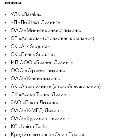
союзы
УЛК «Baraka»
ЧП «Пойтахт Лизинг»
ОАО «Минитехинвестлизинг»
СП «Алском» (страховая компания)
СК «Ark Sugurta»
СК «Finans Sugurta»
ИП ООО «Бизнес Лизинг»
ООО «Ориент лизинг»
ОАО «Узавиализинг»
АК «Авиализинг» (авиаобслуживание)
ЛК «Асака Транс Лизинг»
ЗАО «Пахта Лизинг»
ОАО «УзМЕД-Лизинг»
ОАО «Курилиш- лизинг»
КС «Union Tash»
Кредитный союз «Осие Траст»