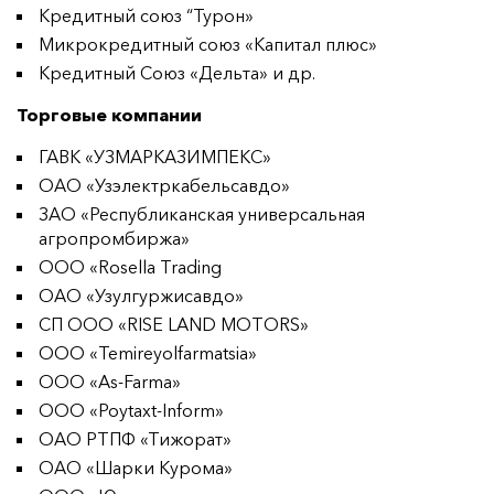
Кредитный союз “Турон»
Микрокредитный союз «Капитал плюс»
Кредитный Союз «Дельта» и др.
Торговые компании
ГАВК «УЗМАРКАЗИМПЕКС»
ОАО «Узэлектркабельсавдо»
ЗАО «Республиканская универсальная
агропромбиржа»
ООО «Rosella Trading
ОАО «Узулгуржисавдо»
СП ООО «RISE LAND MOTORS»
ООО «Temireyolfarmatsia»
ООО «As-Farma»
ООО «Poytaxt-Inform»
ОАО РТПФ «Тижорат»
ОАО «Шарки Курома»