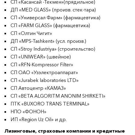
СП «Касансай -Текмен»(прядильное)
ДП «MED GLASS» (произв. стек-тара)
СП «Универсал Фарм» (фармацевтика)
СП «FARM GLASS» (фармацевтика)
СП «Олтин Чигит»
ДП «MPS-Tashkent» (усл. произв.)
СП «Stroy Industriya» (строительство)
СП «UNIWEAR» (швейное)
СП «RFN-Kompressor Filter»
СП ОАО «Узэлектроаппарат»
СП «Jurabek laboratories LTD»
СП Автоцентр «КАМАЗ»
СП «BETA ALGORITM ANONIM SHIRKETI»
ПТК «BUXORO TRANS TERMINAL»
НПО «ФОНОН»
ИП «Region Uz Oil» и др.
Лизинговые, страховые компании и кредитные