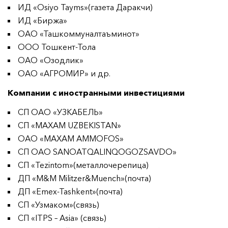
ИД «Osiyo Tayms»(газета Даракчи)
ИД «Биржа»
ОАО «Ташкоммуналтаъминот»
ООО Тошкент-Тола
ОАО «Озодлик»
ОАО «АГРОМИР» и др.
Компании с иностранными инвестициями
СП ОАО «УЗКАБЕЛЬ»
СП «MAXAM UZBEKISTAN»
ОАО «MAXAM AMMOFOS»
СП ОАО SANOATQALINQOGOZSAVDO»
СП «Tezintom»(металлочерепица)
ДП «M&M Militzer&Muench»(почта)
ДП «Emex-Tashkent»(почта)
СП «Узмаком»(связь)
СП «ITPS – Asia» (связь)