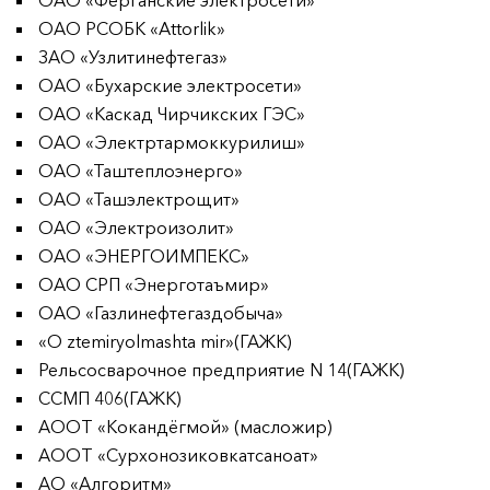
ОАО «Ферганские электросети»
ОАО РСОБК «Attorlik»
ЗАО «Узлитинефтегаз»
ОАО «Бухарские электросети»
ОАО «Каскад Чирчикских ГЭС»
ОАО «Электртармоккурилиш»
ОАО «Таштеплоэнерго»
ОАО «Ташэлектрощит»
ОАО «Электроизолит»
ОАО «ЭНЕРГОИМПЕКС»
ОАО СРП «Энерготаъмир»
ОАО «Газлинефтегаздобыча»
«O ztemiryolmashta mir»(ГАЖК)
Рельсосварочное предприятие N 14(ГАЖК)
ССМП 406(ГАЖК)
АООТ «Кокандёгмой» (масложир)
АООТ «Сурхонозиковкатсаноат»
АО «Алгоритм»