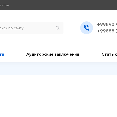
иентом
+99890 
+99888 
ги
Аудиторские заключения
Стать 