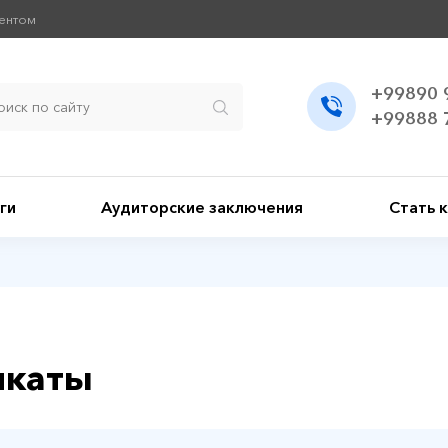
иентом
+99890 
+99888 
ги
Аудиторские заключения
Стать 
икаты